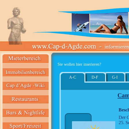
Sie wollen hier inserieren?
A-C
D-F
G-I
Cam
Besc
Der C
25. S