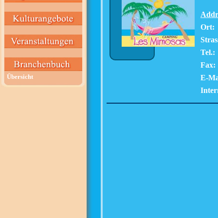
Addr
Ort:
Stras
Tel.:
Fax:
Übersicht
E-Ma
Inter