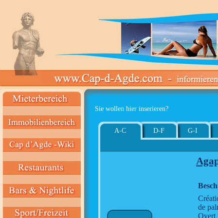
Sie wollen hier inserieren?
A-C
D-F
G-I
Agap
Besch
Créati
de pal
Overt 