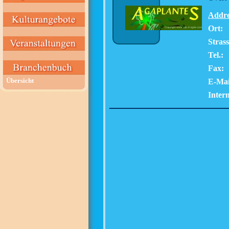
Addre
Ort:
Stras
Tel.:
Fax:
Übersicht
E-Mai
Intern