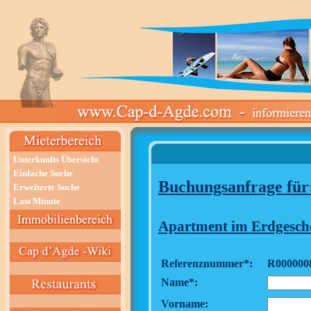
Unterkunfts Übersicht
Einfache Suche
Buchungsanfrage für
Erweiterte Suche
Last Minute
Apartment im Erdgescho
Referenznummer*:
R000000
Name*:
Vorname: