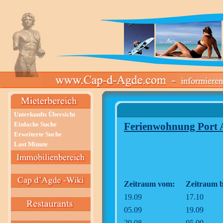
Unterkunfts Übersicht
Einfache Suche
Ferienwohnung Port
Erweiterte Suche
Last Minute
Zeitraum vom:
Zeitraum b
19.09
17.10
05.09
19.09
29.08
05.09