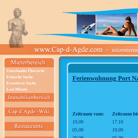
Unterkunfts Übersicht
Einfache Suche
Ferienwohnung Port Na
Erweiterte Suche
Last Minute
Zeitraum vom:
Zeitraum bi
19.09
17.10
05.09
19.09
29.08
05.09