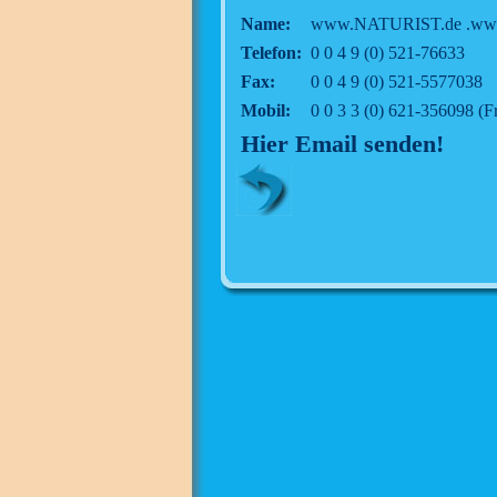
Name:
www.NATURIST.de .ww
Telefon:
0 0 4 9 (0) 521-76633
Fax:
0 0 4 9 (0) 521-5577038
Mobil:
0 0 3 3 (0) 621-356098 (F
Hier Email senden!