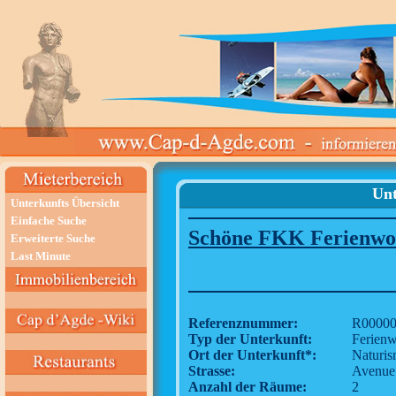
Unt
Unterkunfts Übersicht
Einfache Suche
Schöne FKK Ferienwo
Erweiterte Suche
Last Minute
Referenznummer:
R00000
Typ der Unterkunft:
Ferien
Ort der Unterkunft*:
Naturi
Strasse:
Avenue 
Anzahl der Räume:
2