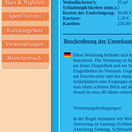
Wohnfläche(m²):
35 m²
Schlafmöglichkeiten (min.):
2
Kosten der Endreinigung:
50,00 €
Kurtaxe:
1,20 €
Kaution:
250,00 
Beschreibung der Unterkun
Diese Wohnung befindet sich im 
Innenkreis. Die Wohnung ist fü
ein festes Doppelbett und ein
Etagenbetten im Vorraum. Gege
mit Duschwanne und das separ
Schlafplätzen eine Essgruppe 
man einen schönen Blick auf d
Strand ist etwa 80 Meter entfern
Vermietungsbedingungen:
In der Regel vermieten wir Wo
Anreisetag ist Samstag (Schlüs
Abreisetag Samstag, Schlüsselr