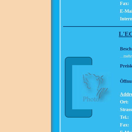
Fax:
E-Mai
Intern
L'E
Besch
...mehr
Preisk
Öffnu
Addre
Ort:
Strass
Tel.:
Fax: