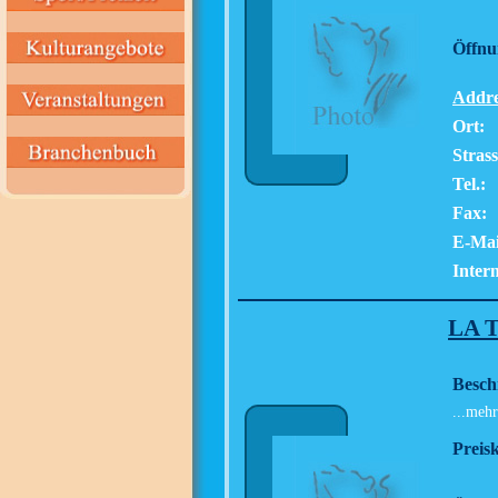
Öffnu
Addre
Ort:
Strass
Tel.:
Fax:
E-Mai
Intern
LA 
Besch
...mehr
Preisk