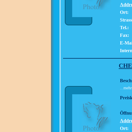
Addre
Ort:
Strass
Tel.:
Fax:
E-Mai
Intern
CHE
Besch
...mehr
Preisk
Öffnu
Addre
Ort: