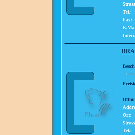
Strass
Tel.:
Fax:
E-Mai
Intern
BRA
Besch
...mehr
Preisk
Öffnu
Addre
Ort:
Strass
Tel.: