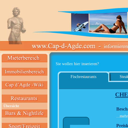
Sie wollen hier inserieren?
Fischrestaurants
Steak
CHE
Übersicht
Besch
...mehr
Preisk