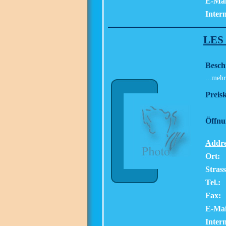
E-Mai
Intern
LES
Besch
...mehr
Preisk
Öffnu
Addre
Ort:
Strass
Tel.:
Fax:
E-Mai
Intern