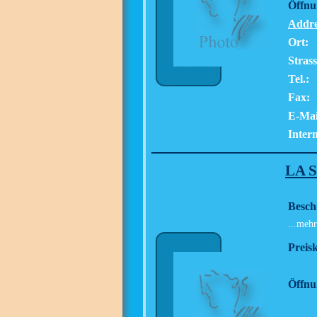
Öffnu
Addre
Ort:
Strass
Tel.:
Fax:
E-Mai
Intern
LA 
Besch
...mehr
Preisk
Öffnu