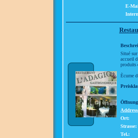
E-Mai
Intern
Restau
Beschre
Situé sur
accueil d
produits 
Ècume d
Preiskla
Öffnung
Address
Ort:
Strasse:
Tel.: