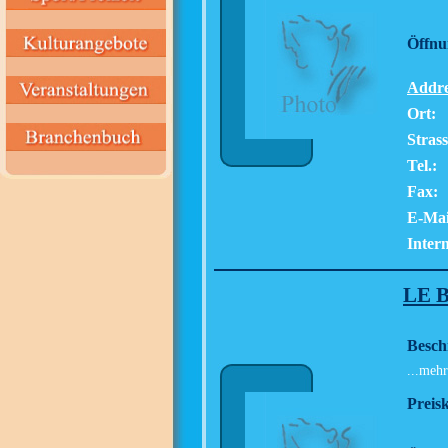
Öffnu
Addre
Ort:
Strass
Tel.:
Fax:
E-Mai
Intern
LE 
Besch
...mehr
Preisk