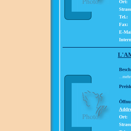
Ort:
Strass
Tel.:
Fax:
E-Mai
Intern
L'A
Besch
...mehr
Preisk
Öffnu
Addre
Ort:
Strass