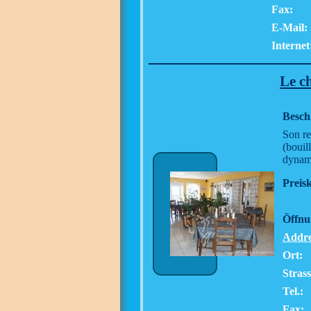
Fax:
E-Mail:
Internet
Le c
Besch
Son re
(bouil
dynam
Preisk
Öffnu
Addre
Ort:
Strass
Tel.:
Fax: