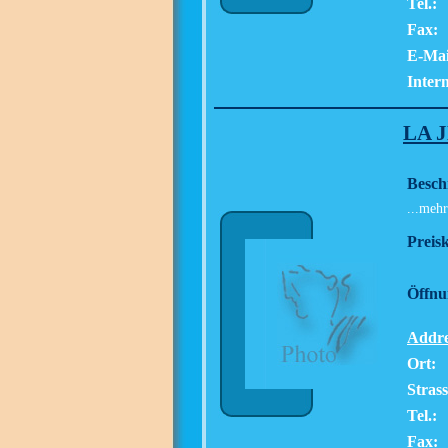
Tel.:
Fax:
E-Mai
Intern
LA 
Besch
...mehr
Preisk
Öffnu
Addre
Ort:
Strass
Tel.:
Fax: