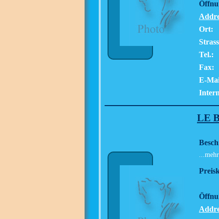
Öffnu
Addre
Ort:
Strass
Tel.:
Fax:
E-Mai
Intern
LE 
Besch
...mehr
Preisk
Öffnu
Addre