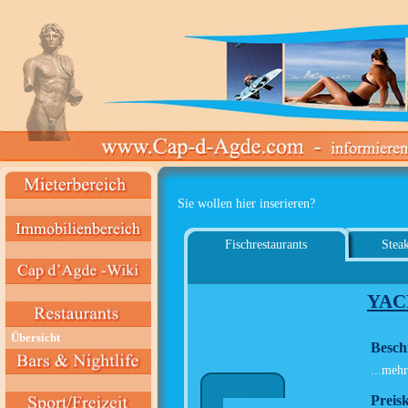
Sie wollen hier inserieren?
Fischrestaurants
Steak
YAC
Übersicht
Besch
...mehr
Preisk