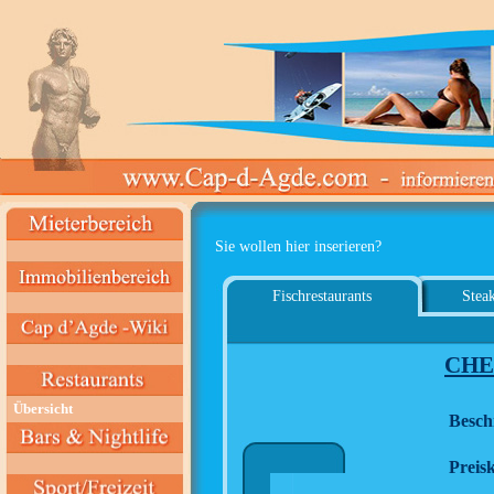
Sie wollen hier inserieren?
Fischrestaurants
Steak
CHE
Übersicht
Besch
Preisk