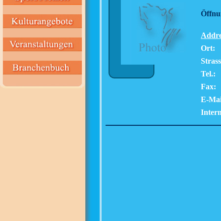
Öffnu
Addre
Ort:
Strass
Tel.:
Fax:
E-Mai
Intern