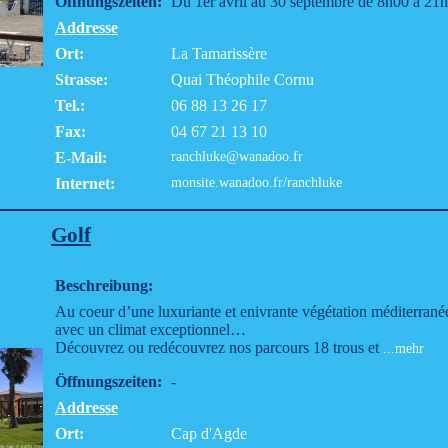
Öffnungszeiten:
Du 1er avril au 30 septembre de 8h00 à 21
Addresse
Ort:
La Tamarissère
Strasse:
Quai Théophile Cornu
Tel.:
06 88 13 26 17
Fax:
04 67 21 13 10
E-Mail:
ranchluke@wanadoo.fr
Internet:
monsite.wanadoo.fr/ranchluke
Golf
Beschreibung:
Au coeur d’une luxuriante et enivrante végétation méditerranée
avec un climat exceptionnel…
Découvrez ou redécouvrez nos parcours 18 trous et
...mehr
Öffnungszeiten:
-
Addresse
Ort:
Cap d'Agde