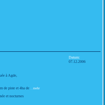
Datum:
07.12.2006
tuée à Agde,
0m de piste et 4ha de
...mehr
rnée et nocturnes