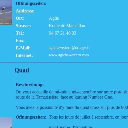
Öffnungszeiten:
-
Addresse
Ort:
Agde
Strasse:
Route de Marseillan
Tel.:
04 67 21 46 33
Fax:
E-Mail:
agathawestern@orange.fr
Internet:
www.agathawestern.com
Quad
Beschreibung:
On vous accueille de mi-juin a mi-septembre sur notre piste si
route de la Tamarissière, face au karting Number One.
Vous avez la possibilité d'y faire du quad cross sur plus de 80
Öffnungszeiten:
Tous les jours de juillet à septembre, en jou
=> Horaires d'ouverture: