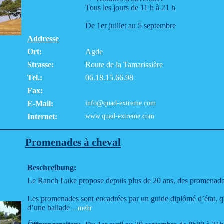
Tous les jours de 11 h à 21 h
De 1er juillet au 5 septembre
Addresse
Ort:
Agde
Strasse:
Route de la Tamarissière
Tel.:
06.18.15.66.98
Fax:
E-Mail:
info@quad-extreme.com
Internet:
www.quad-extreme.com
Promenades à cheval
Beschreibung:
Le Ranch Luke propose depuis plus de 20 ans, des promenade
Les promenades sont encadrées par un guide diplômé d’état, qu
d’une ballade
...mehr