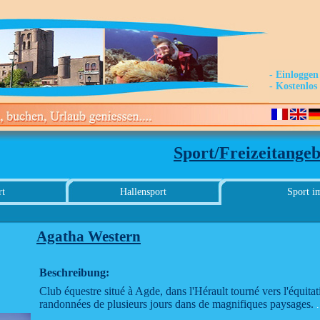
- Einloggen
- Kostenlo
Sport/Freizeitangeb
rt
Hallensport
Sport i
Agatha Western
Beschreibung:
Club équestre situé à Agde, dans l'Hérault tourné vers l'équit
randonnées de plusieurs jours dans de magnifiques paysages.
.