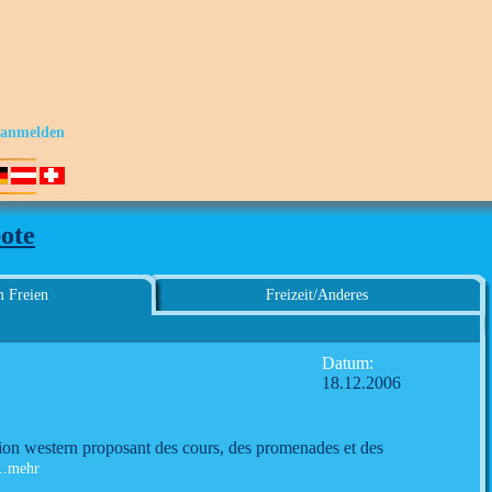
s anmelden
ote
m Freien
Freizeit/Anderes
Datum:
18.12.2006
ation western proposant des cours, des promenades et des
..mehr