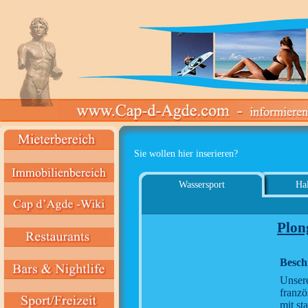
Sie wollen hier inserieren?
Wassersport
Hal
Plon
Besch
Unsere
franzö
mit st