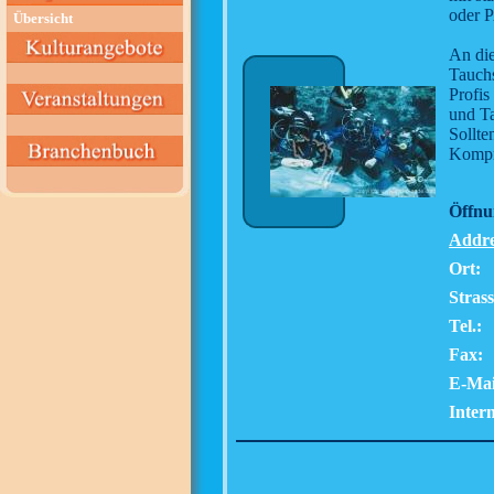
oder P
Übersicht
An di
Tauchs
Profis
und Ta
Sollte
Kompr
Öffnu
Addre
Ort:
Strass
Tel.:
Fax:
E-Mai
Intern