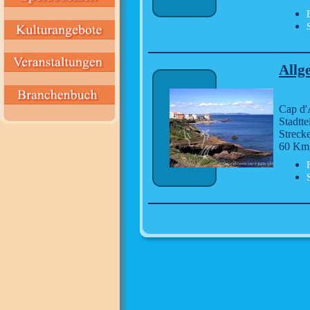
Allg
Cap d'
Stadtte
Streck
60 Km 