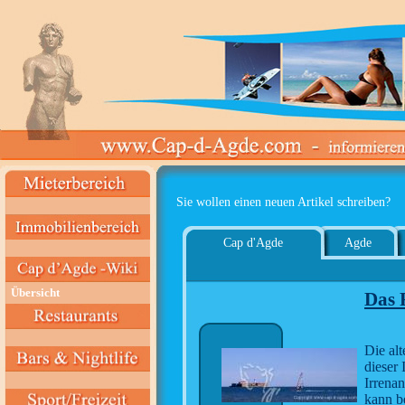
Sie wollen einen neuen Artikel schreiben?
Cap d'Agde
Agde
Übersicht
Das 
Die al
dieser 
Irrenan
kann b