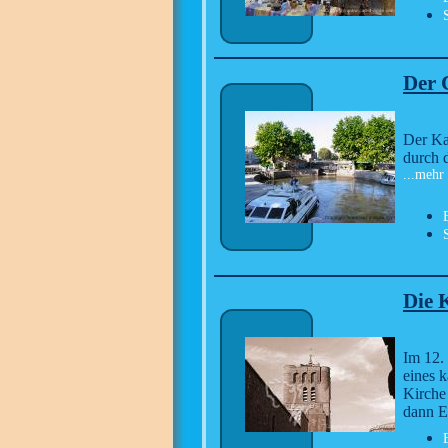
Der 
Der Kan
durch 
...mehr
Die 
Im 12. 
eines 
Kirche 
dann 