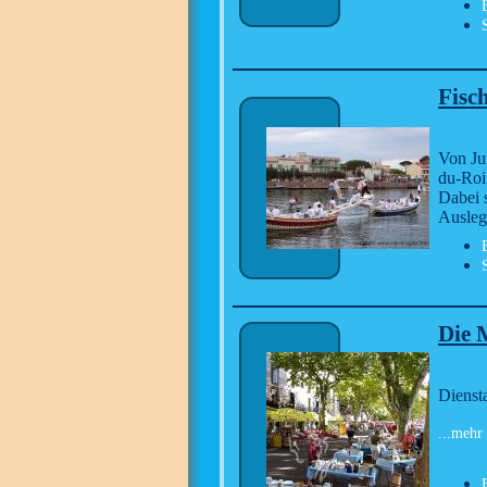
Fisc
Von Ju
du-Roi 
Dabei 
Ausleg
Die 
Dienst
...mehr