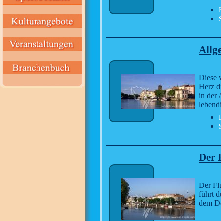
Allg
Diese v
Herz d
in der 
lebend
Der 
Der Fl
führt 
dem Dé