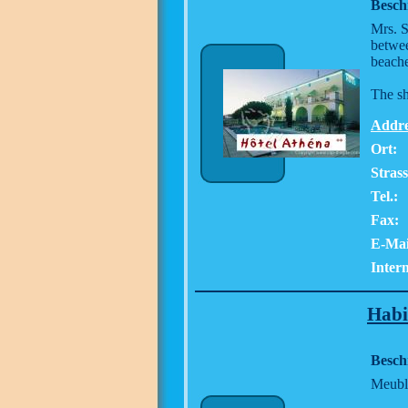
Besch
Mrs. S
betwee
beache
The sh
Addre
Ort:
Stras
Tel.:
Fax:
E-Mai
Intern
Habi
Besch
Meuble