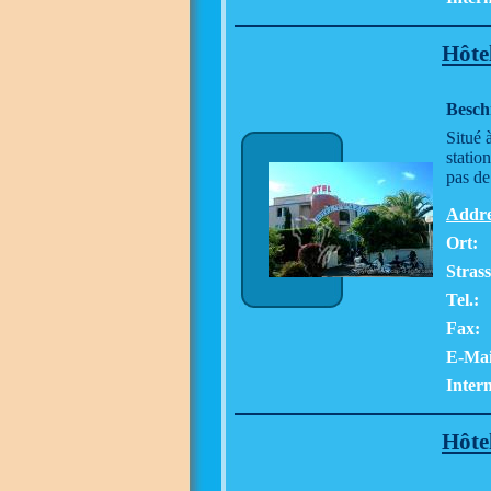
Hôte
Besch
Situé 
statio
pas de
Addre
Ort:
Stras
Tel.:
Fax:
E-Mai
Intern
Hôte