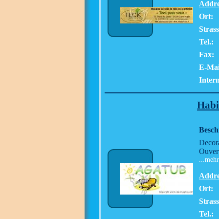
Addre
Ort:
Stras
Tel.:
Fax:
E-Mai
Intern
Habi
Besch
Decora
Ouvert
...mehr
Addre
Ort:
Stras
Tel.: