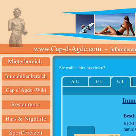
Sie wollen hier inserieren?
A-C
D-F
G-I
Immo
Besch
RESID 
naturis