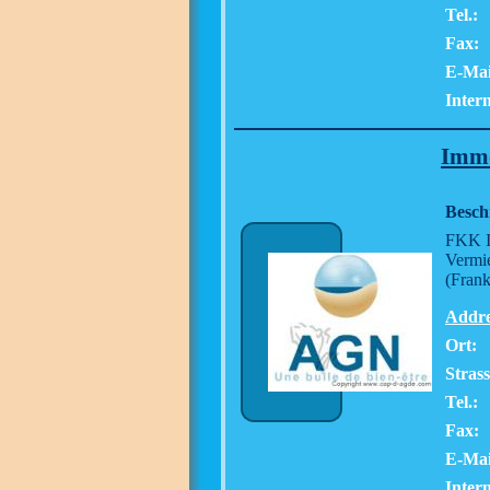
Tel.:
Fax:
E-Mai
Intern
Immo
Besch
FKK I
Vermi
(Fran
Addre
Ort:
Stras
Tel.:
Fax:
E-Mai
Intern