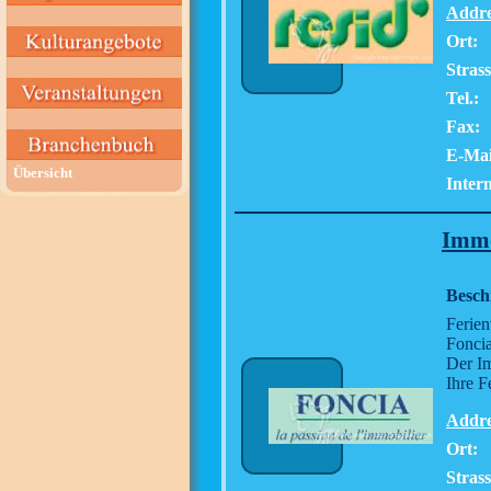
Addre
Ort:
Stras
Tel.:
Fax:
E-Mai
Übersicht
Intern
Immo
Besch
Ferien
Foncia
Der Im
Ihre F
Addre
Ort:
Stras