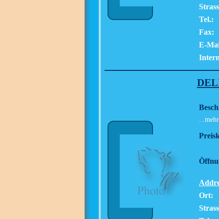
Strass
Tel.:
Fax:
E-Mai
Intern
DEL
Besch
...mehr
Preisk
Öffnu
Addre
Ort:
Strass