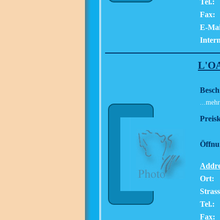
Tel.:
Fax:
E-Mai
Intern
L'O
Besch
...mehr
Preisk
Öffnu
Addre
Ort:
Strass
Tel.:
Fax: