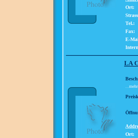
Ort:
Strass
Tel.:
Fax:
E-Mai
Intern
LA 
Besch
...mehr
Preisk
Öffnu
Addre
Ort: