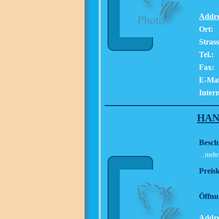
Addre
Ort:
Strass
Tel.:
Fax:
E-Mai
Intern
HAN
Besch
...mehr
Preisk
Öffnu
Addre