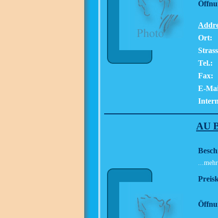
Öffnu
Addre
Ort:
Strass
Tel.:
Fax:
E-Mai
Intern
AU 
Besch
...mehr
Preisk
Öffnu