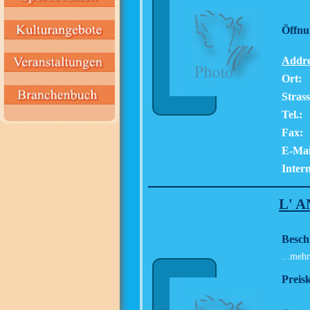
Öffnu
Addre
Ort:
Strass
Tel.:
Fax:
E-Mai
Intern
L' 
Besch
...mehr
Preisk