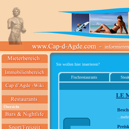
Sie wollen hier inserieren?
Fischrestaurants
Steak
LE 
Übersicht
Besch
...mehr
Preisk