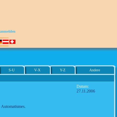
s anmelden
S-U
V-X
Y-Z
Andere
Datum:
27.11.2006
 - Automatismes.