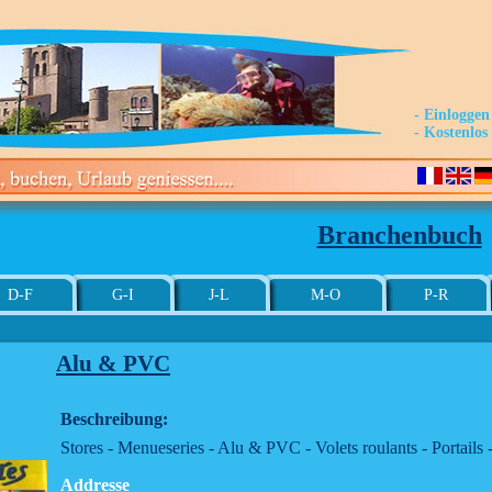
- Einloggen
- Kostenlo
Branchenbuch
D-F
G-I
J-L
M-O
P-R
Alu & PVC
Beschreibung:
Stores - Menueseries - Alu & PVC - Volets roulants - Portails
Addresse