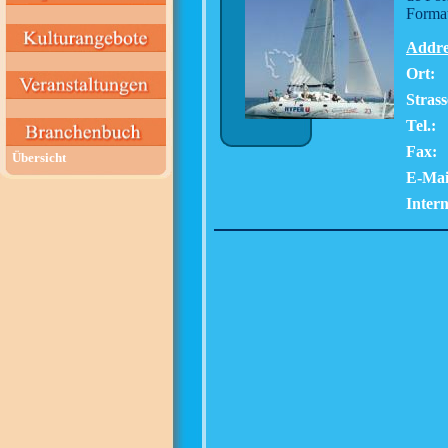
Format
Addre
Ort:
Strass
Tel.:
Fax:
Übersicht
E-Mai
Intern