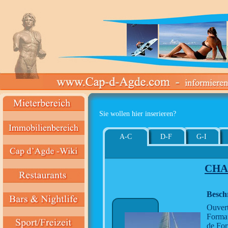
Sie wollen hier inserieren?
A-C
D-F
G-I
CHA
Besch
Ouvert
Format
de For