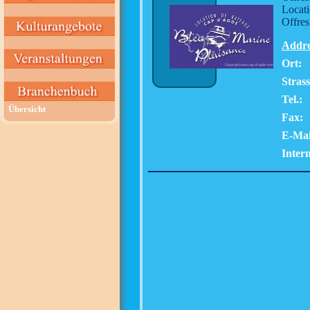
Locati
Offres
Addre
Ort:
Stras
Tel.:
Übersicht
Fax:
E-Mai
Intern