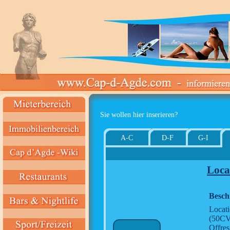
Sie wollen hier inserieren?
A-C
D-F
G-I
Loca
Besch
Locati
(50CV)
Offres