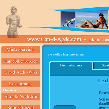
Sie wollen hier inserieren?
Fischrestaurants
Steak
Le c
Übersicht
Besch
Son re
(bouil
dynam