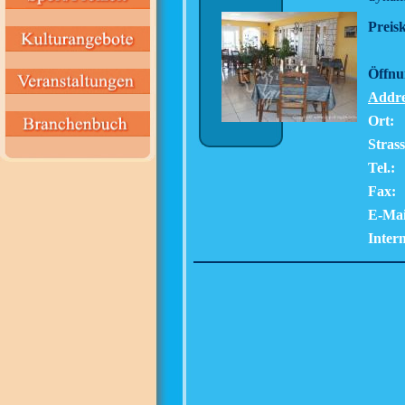
Preisk
Öffnu
Addre
Ort:
Strass
Tel.:
Fax:
E-Mai
Intern