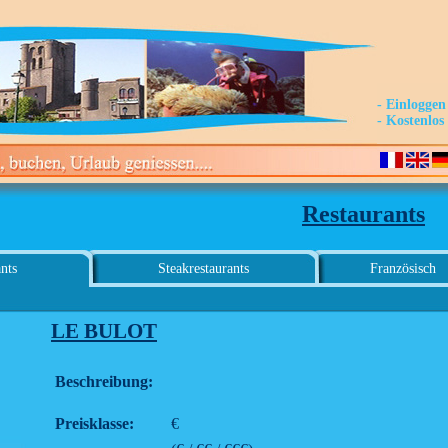
- Einloggen
- Kostenlo
Restaurants
nts
Steakrestaurants
Französisch
LE BULOT
Beschreibung:
Preisklasse:
€