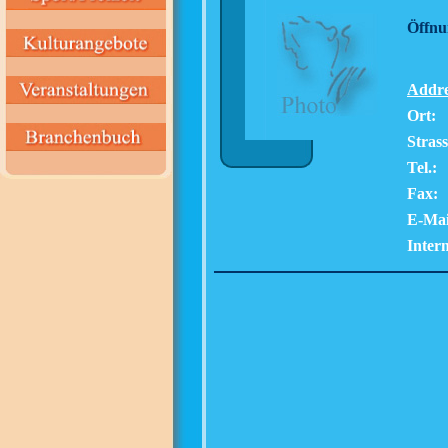
Öffnu
Addre
Ort:
Strass
Tel.:
Fax:
E-Mai
Intern