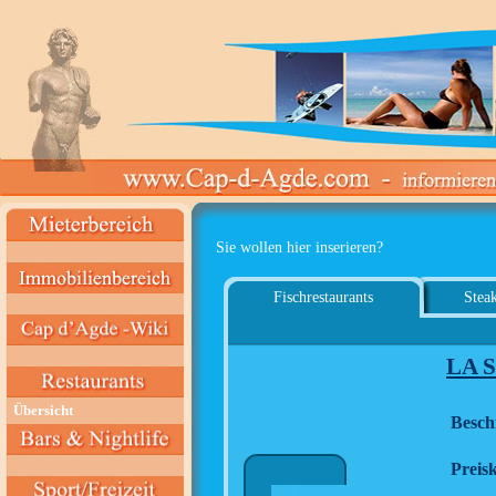
Sie wollen hier inserieren?
Fischrestaurants
Steak
LA 
Übersicht
Besch
Preisk