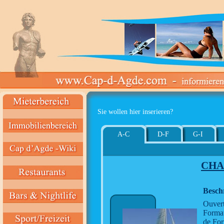
Sie wollen hier inserieren?
A-C
D-F
G-I
CHA
Besch
Ouvert
Format
de For